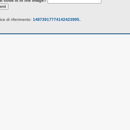
t code is in the image?
bmit
ce di riferimento:
14873917774142423995.
.