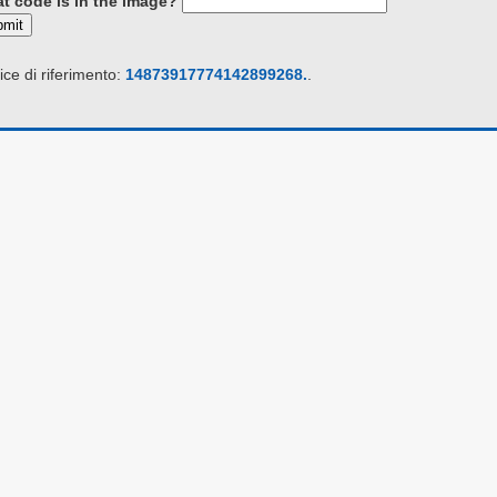
t code is in the image?
bmit
ce di riferimento:
14873917774142899268.
.