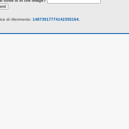
t code is in the image?
bmit
ce di riferimento:
14873917774142355164.
.